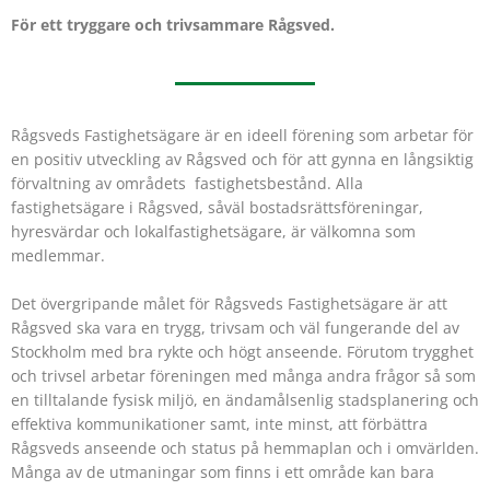
För ett tryggare och trivsammare Rågsved.
Rågsveds Fastighetsägare är en ideell förening som arbetar för
en positiv utveckling av Rågsved och för att gynna en långsiktig
förvaltning av områdets fastighetsbestånd. Alla
fastighetsägare i Rågsved, såväl bostadsrättsföreningar,
hyresvärdar och lokalfastighetsägare, är välkomna som
medlemmar.
Det övergripande målet för Rågsveds Fastighetsägare är att
Rågsved ska vara en trygg, trivsam och väl fungerande del av
Stockholm med bra rykte och högt anseende. Förutom trygghet
och trivsel arbetar föreningen med många andra frågor så som
en tilltalande fysisk miljö, en ändamålsenlig stadsplanering och
effektiva kommunikationer samt, inte minst, att förbättra
Rågsveds anseende och status på hemmaplan och i omvärlden.
Många av de utmaningar som finns i ett område kan bara