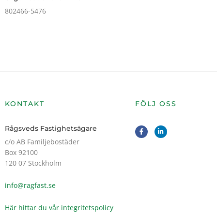
802466-5476
KONTAKT
FÖLJ OSS
F
L
Rågsveds Fastighetsägare
a
i
c
n
c/o AB Familjebostäder
e
k
Box 92100
b
e
o
d
120 07 Stockholm
o
i
k
n
-
-
info@ragfast.se
f
i
n
Här hittar du vår integritetspolicy