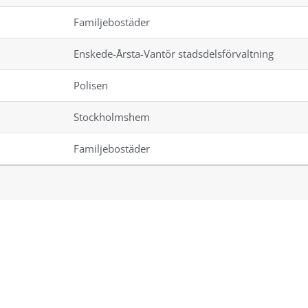
Familjebostäder
Enskede-Årsta-Vantör stadsdelsförvaltning
Polisen
Stockholmshem
Familjebostäder
FÖLJ OSS
F
L
a
i