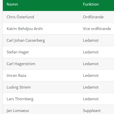
Namn
Funktion
Chris Österlund
Ordförande
Katrin Behdjou Arshi
Vice ordförande
Carl Johan Casserberg
Ledamot
Stefan Hager
Ledamot
Carl Hagerström
Ledamot
Imran Raza
Ledamot
Ludvig Striem
Ledamot
Lars Thörnberg
Ledamot
Jan Lomaeus
Suppleant