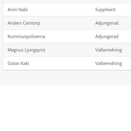
Aron Nabi
Suppleant
Anders Carstorp
Adjungerad
Kommunpoliserna
Adjungerad
Magnus Ljungqvist
Valberedning
Golan Kaki
Valberedning
KONTAKT
MENY
Hem
Rågsveds Fastighetsägare