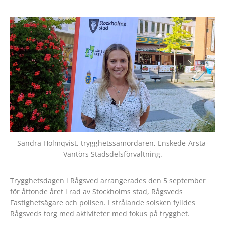
Sandra Holmqvist, trygghetssamordaren, Enskede-Årsta-
Vantörs Stadsdelsförvaltning.
Trygghetsdagen i Rågsved arrangerades den 5 september
för åttonde året i rad av Stockholms stad, Rågsveds
Fastighetsägare och polisen. I strålande solsken fylldes
Rågsveds torg med aktiviteter med fokus på trygghet.