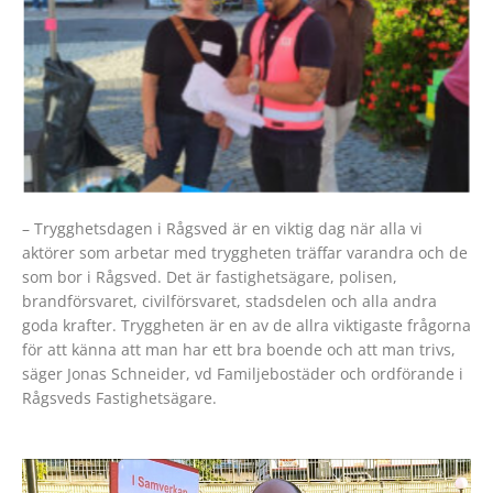
– Trygghetsdagen i Rågsved är en viktig dag när alla vi
aktörer som arbetar med tryggheten träffar varandra och de
som bor i Rågsved. Det är fastighetsägare, polisen,
brandförsvaret, civilförsvaret, stadsdelen och alla andra
goda krafter. Tryggheten är en av de allra viktigaste frågorna
för att känna att man har ett bra boende och att man trivs,
säger Jonas Schneider, vd Familjebostäder och ordförande i
Rågsveds Fastighetsägare.