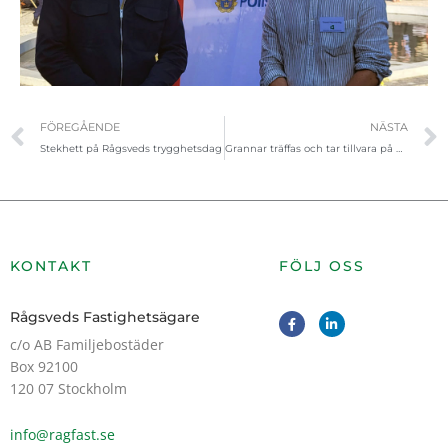
Föregående
FÖREGÅENDE
NÄSTA
Stekhett på Rågsveds trygghetsdag
Grannar träffas och tar tillvara på höstens skörd
KONTAKT
FÖLJ OSS
F
L
Rågsveds Fastighetsägare
a
i
c
n
c/o AB Familjebostäder
e
k
Box 92100
b
e
o
d
120 07 Stockholm
o
i
k
n
-
-
info@ragfast.se
f
i
n