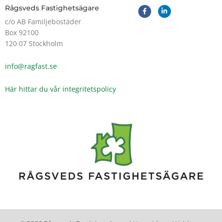
F
L
Rågsveds Fastighetsägare
a
i
c
n
c/o AB Familjebostäder
e
k
Box 92100
b
e
o
d
120 07 Stockholm
o
i
k
n
-
-
info@ragfast.se
f
i
n
Här hittar du vår integritetspolicy