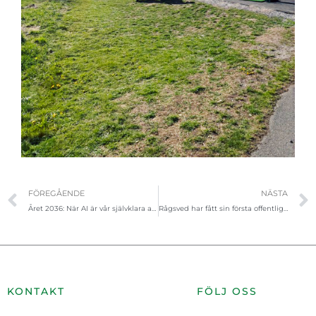
Föregående
FÖREGÅENDE
NÄSTA
Året 2036: När AI är vår självklara assistent
Rågsved har fått sin första offentliga hjärtstartare
KONTAKT
FÖLJ OSS