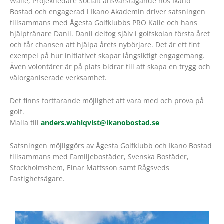
Walle, Projektledare Socialt ansvarstagande hos Ikano
Bostad och engagerad i Ikano Akademin driver satsningen
tillsammans med Ågesta Golfklubbs PRO Kalle och hans
hjälptränare Danil. Danil deltog själv i golfskolan första året
och får chansen att hjälpa årets nybörjare. Det är ett fint
exempel på hur initiativet skapar långsiktigt engagemang.
Även volontärer är på plats bidrar till att skapa en trygg och
välorganiserade verksamhet.
Det finns fortfarande möjlighet att vara med och prova på
golf.
Maila till
anders.wahlqvist@ikanobostad.se
Satsningen möjliggörs av Ågesta Golfklubb och Ikano Bostad
tillsammans med Familjebostäder, Svenska Bostäder,
Stockholmshem, Einar Mattsson samt Rågsveds
Fastighetsägare.