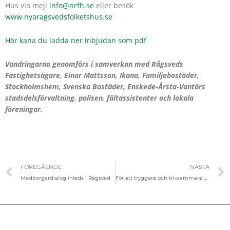
Hus via mejl
info@nrfh.se
eller besök
www.nyaragsvedsfolketshus.se
Här kana du ladda ner inbjudan som pdf
Vandringarna genomförs i samverkan med Rågsveds
Fastighetsägare, Einar Mattsson, Ikano, Familjebostäder,
Stockholmshem, Svenska Bostäder, Enskede-Årsta-Vantörs
stadsdelsförvaltning, polisen, fältassistenter och lokala
föreningar.
Föregående
FÖREGÅENDE
NÄSTA
Medborgardialog inleds i Rågsved
För ett tryggare och trivsammare Rågsved