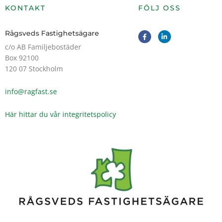
KONTAKT
FÖLJ OSS
F
L
Rågsveds Fastighetsägare
a
i
c
n
c/o AB Familjebostäder
e
k
Box 92100
b
e
o
d
120 07 Stockholm
o
i
k
n
-
-
info@ragfast.se
f
i
n
Här hittar du vår integritetspolicy