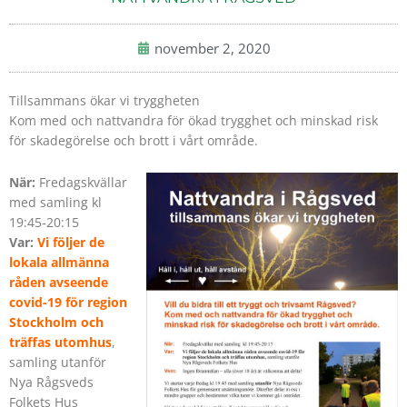
november 2, 2020
Tillsammans ökar vi tryggheten
Kom med och nattvandra för ökad trygghet och minskad risk
för skadegörelse och brott i vårt område.
När:
Fredagskvällar
med samling kl
19:45-20:15
Var:
Vi följer de
lokala allmänna
råden avseende
covid-19 för region
Stockholm och
träffas utomhus
,
samling utanför
Nya Rågsveds
Folkets Hus