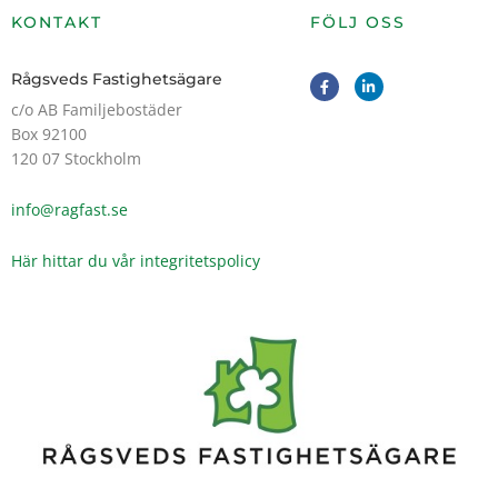
KONTAKT
FÖLJ OSS
F
L
Rågsveds Fastighetsägare
a
i
c
n
c/o AB Familjebostäder
e
k
Box 92100
b
e
o
d
120 07 Stockholm
o
i
k
n
-
-
info@ragfast.se
f
i
n
Här hittar du vår integritetspolicy