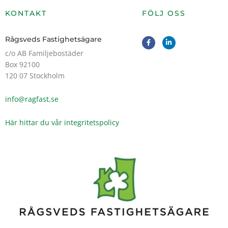
KONTAKT
FÖLJ OSS
F
L
Rågsveds Fastighetsägare
a
i
c
n
c/o AB Familjebostäder
e
k
Box 92100
b
e
o
d
120 07 Stockholm
o
i
k
n
-
-
info@ragfast.se
f
i
n
Här hittar du vår integritetspolicy