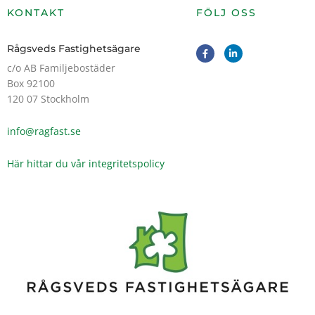
KONTAKT
FÖLJ OSS
F
L
Rågsveds Fastighetsägare
a
i
c
n
c/o AB Familjebostäder
e
k
Box 92100
b
e
o
d
120 07 Stockholm
o
i
k
n
-
-
info@ragfast.se
f
i
n
Här hittar du vår integritetspolicy