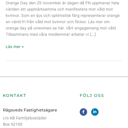
Orange Day den 25 november är dagen då FN uppmanar hela
världen att uppmärksamma och manifestera mot våld mot
kvinnor. Som en ljus och optimistisk färg representerar orange
en värld fri från våld mot kvinnor och flickor. Läs mer om
orange day på unwomen.se här. Vårt engagemang mot våld
Tillsammans med våra medlemmar arbetar vi […]
Läs mer »
KONTAKT
FÖLJ OSS
F
L
Rågsveds Fastighetsägare
a
i
c
n
c/o AB Familjebostäder
e
k
Box 92100
b
e