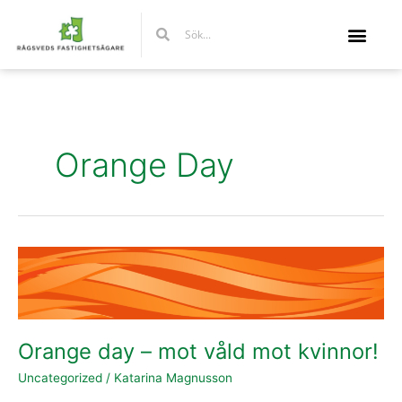
Hoppa
Sök
Sök
till
innehåll
Orange Day
Orange
day
–
mot
våld
Orange day – mot våld mot kvinnor!
mot
kvinnor!
Uncategorized
/
Katarina Magnusson