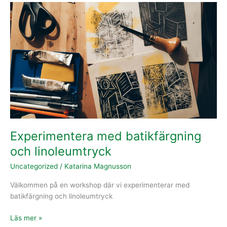
Experimentera
med
batikfärgning
och
linoleumtryck
Experimentera med batikfärgning
och linoleumtryck
Uncategorized
/
Katarina Magnusson
Välkommen på en workshop där vi experimenterar med
batikfärgning och linoleumtryck
Läs mer »