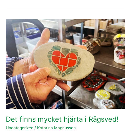
Det
finns
mycket
hjärta
i
Rågsved!
Det finns mycket hjärta i Rågsved!
Uncategorized
/
Katarina Magnusson