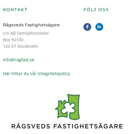
KONTAKT
FÖLJ OSS
F
L
Rågsveds Fastighetsägare
a
i
c
n
c/o AB Familjebostäder
e
k
Box 92100
b
e
o
d
120 07 Stockholm
o
i
k
n
-
-
info@ragfast.se
f
i
n
Här hittar du vår integritetspolicy