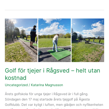
Golf
för
tjejer
i
Rågsved
–
helt
utan
kostnad
Golf för tjejer i Rågsved – helt utan
kostnad
Uncategorized
/
Katarina Magnusson
Årets golfskola för unga tjejer i Rågsved är i full gång.
Söndagen den 17 maj startade årets tjejgolf på Ågesta
Golfklubb. Det var kyligt i luften, men glädjen och nyfikenheten