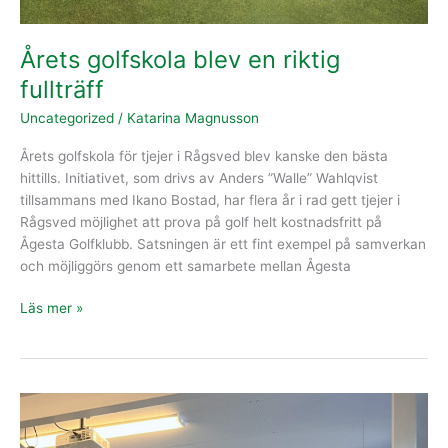
Årets golfskola blev en riktig
fullträff
Uncategorized
/
Katarina Magnusson
Årets golfskola för tjejer i Rågsved blev kanske den bästa
hittills. Initiativet, som drivs av Anders ”Walle” Wahlqvist
tillsammans med Ikano Bostad, har flera år i rad gett tjejer i
Rågsved möjlighet att prova på golf helt kostnadsfritt på
Ågesta Golfklubb. Satsningen är ett fint exempel på samverkan
och möjliggörs genom ett samarbete mellan Ågesta
Läs mer »
Dina
20
miljoner