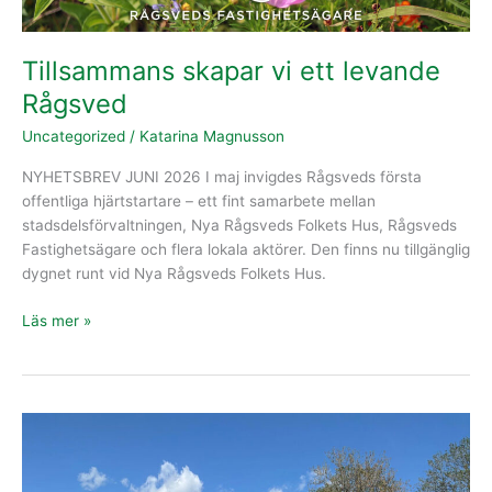
Tillsammans skapar vi ett levande
Rågsved
Uncategorized
/
Katarina Magnusson
NYHETSBREV JUNI 2026 I maj invigdes Rågsveds första
offentliga hjärtstartare – ett fint samarbete mellan
stadsdelsförvaltningen, Nya Rågsveds Folkets Hus, Rågsveds
Fastighetsägare och flera lokala aktörer. Den finns nu tillgänglig
dygnet runt vid Nya Rågsveds Folkets Hus.
Läs mer »
Årets
golfskola
blev