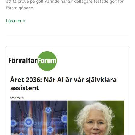
att få prova på golf värmde när 27 deltagare testade golf för
första gången.
Läs mer »
Året
2036:
När
AI
är
vår
självklara
assistent