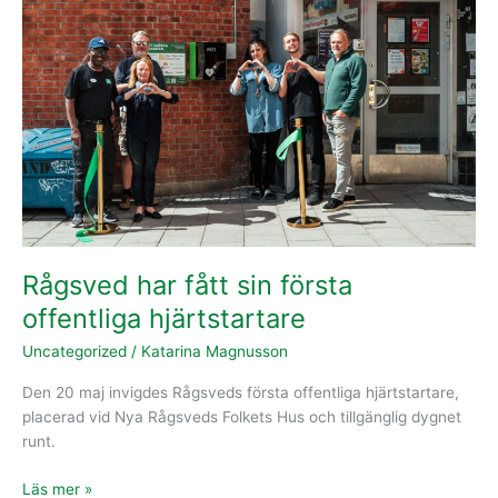
fått
sin
första
offentliga
hjärtstartare
Rågsved har fått sin första
offentliga hjärtstartare
Uncategorized
/
Katarina Magnusson
Den 20 maj invigdes Rågsveds första offentliga hjärtstartare,
placerad vid Nya Rågsveds Folkets Hus och tillgänglig dygnet
runt.
Läs mer »