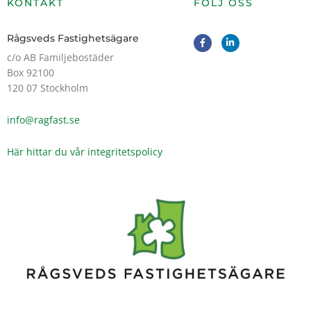
KONTAKT
FÖLJ OSS
F
L
Rågsveds Fastighetsägare
a
i
c
n
c/o AB Familjebostäder
e
k
Box 92100
b
e
o
d
120 07 Stockholm
o
i
k
n
-
-
info@ragfast.se
f
i
n
Här hittar du vår integritetspolicy