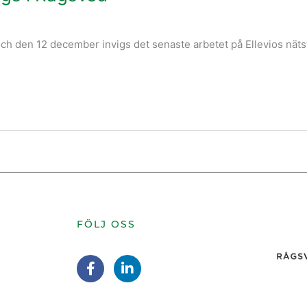
och den 12 december invigs det senaste arbetet på Ellevios nä
FÖLJ OSS
F
L
a
i
c
n
e
k