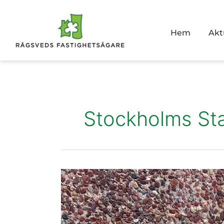
Hoppa
till
innehåll
Hem
Akt
Stockholms St
Ännu
mer
mosaikkonst
invigs
i