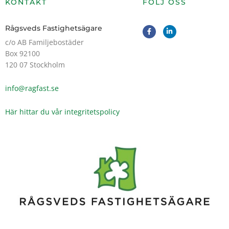
KONTAKT
FÖLJ OSS
F
L
Rågsveds Fastighetsägare
a
i
c
n
c/o AB Familjebostäder
e
k
Box 92100
b
e
o
d
120 07 Stockholm
o
i
k
n
-
-
info@ragfast.se
f
i
n
Här hittar du vår integritetspolicy