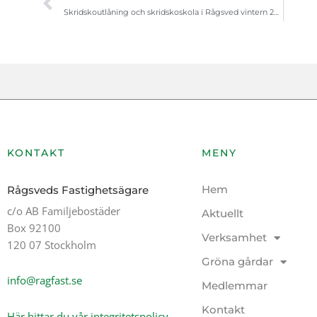
Skridskoutlåning och skridskoskola i Rågsved vintern 2025/2026
KONTAKT
MENY
Hem
Rågsveds Fastighetsägare
c/o AB Familjebostäder
Aktuellt
Box 92100
Verksamhet
120 07 Stockholm
Gröna gårdar
info@ragfast.se
Medlemmar
Kontakt
Här hittar du vår integritetspolicy