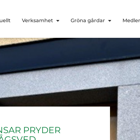
uellt
Verksamhet
Gröna gårdar
Medl
NSAR PRYDER
RÅGSVED