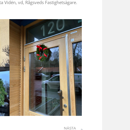
otta Vidén, vd, Rågsveds Fastighetsägare.
Nästa
NÄSTA