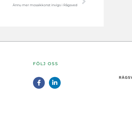
Ännu mer mosaikkonst invigs i Rågsved
FÖLJ OSS
F
L
a
i
c
n
e
k
b
e
o
d
o
i
k
n
-
-