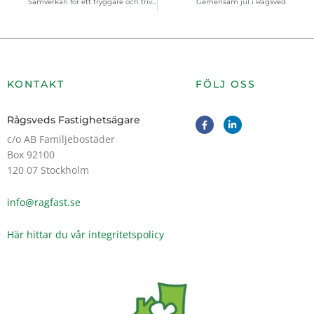
Samverkan för ett tryggare och trivsammare Rågsved
Gemensam jul i Rågsved
KONTAKT
FÖLJ OSS
F
L
Rågsveds Fastighetsägare
a
i
c
n
c/o AB Familjebostäder
e
k
Box 92100
b
e
o
d
120 07 Stockholm
o
i
k
n
-
-
info@ragfast.se
f
i
n
Här hittar du vår integritetspolicy