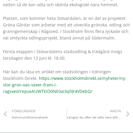
vatten så de kan odla och skörda ekologiskt nära hemmet.
Platsen, som kommer heta Stövardalen, är en del av projektet
Gröna Gårdar som arbetar med att utveckla grönska, odling och
granngemenskap i Rågsved. I Stockholm finns flera lyckade och
väl omtyckta odlingsprojekt, bland annat på Södermalm.
Första etappen i Stövardalens stadsodling & trädgård invigs
torsdagen den 13 juni kl. 18.00.
Här kan du läsa en artikel om stadsolingen i tidningen
Stockholm Direkt.
https://www.stockholmdirekt.se/nyheter/ny-
stor-gron-oas-vaxer-fram-i-
ragsved/repseA!zWTEiO0NE0aI3qf@4VDebQ/
Föregående
FÖREGÅENDE
NÄSTA
Kommuniktionsnätverk
Längtar du efter att odla nära ditt hem?