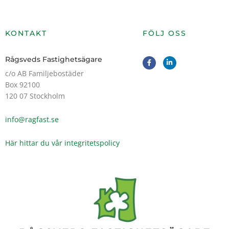
KONTAKT
FÖLJ OSS
F
L
Rågsveds Fastighetsägare
a
i
c
n
c/o AB Familjebostäder
e
k
Box 92100
b
e
o
d
120 07 Stockholm
o
i
k
n
-
-
info@ragfast.se
f
i
n
Här hittar du vår integritetspolicy