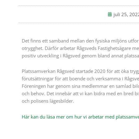
juli 25, 202
Det finns ett samband mellan den fysiska miljöns utfo
otrygghet. Därför arbetar Rågsveds Fastighetsägare med 
positiv utveckling i Rågsved genom bland annat plats
Platssamverkan Rågsved startade 2020 för att öka try
förutsättningar för att boende och verksamma i Rågsved
Föreningen har genom sina medlemmar en samlad bild
och behov. Det innebär att vi kan bidra med en bred
och polisens lägesbilder.
Här kan du läsa mer om hur vi arbetar med platssamv