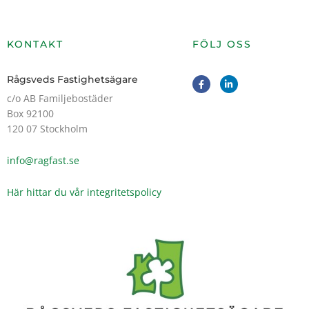
KONTAKT
FÖLJ OSS
F
L
Rågsveds Fastighetsägare
a
i
c
n
c/o AB Familjebostäder
e
k
Box 92100
b
e
o
d
120 07 Stockholm
o
i
k
n
-
-
info@ragfast.se
f
i
n
Här hittar du vår integritetspolicy