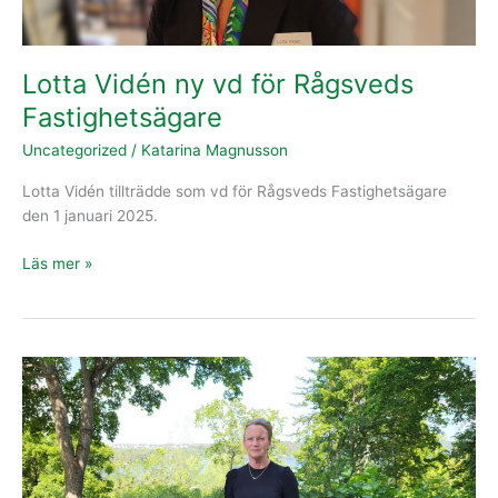
Lotta Vidén ny vd för Rågsveds
Fastighetsägare
Uncategorized
/
Katarina Magnusson
Lotta Vidén tillträdde som vd för Rågsveds Fastighetsägare
den 1 januari 2025.
Läs mer »
En
intensiv
vår
i
Rågsved