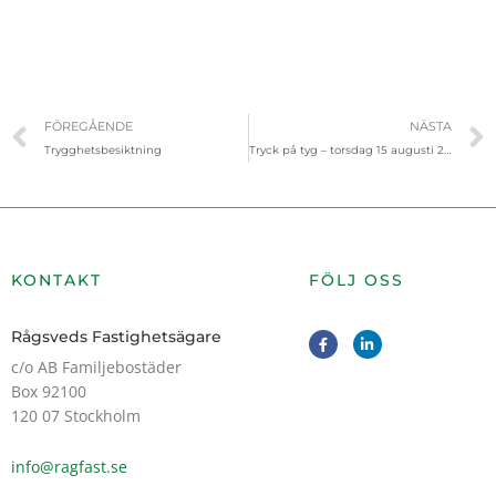
Föregående
FÖREGÅENDE
NÄSTA
Trygghetsbesiktning
Tryck på tyg – torsdag 15 augusti 2019
KONTAKT
FÖLJ OSS
F
L
Rågsveds Fastighetsägare
a
i
c
n
c/o AB Familjebostäder
e
k
Box 92100
b
e
o
d
120 07 Stockholm
o
i
k
n
-
-
info@ragfast.se
f
i
n