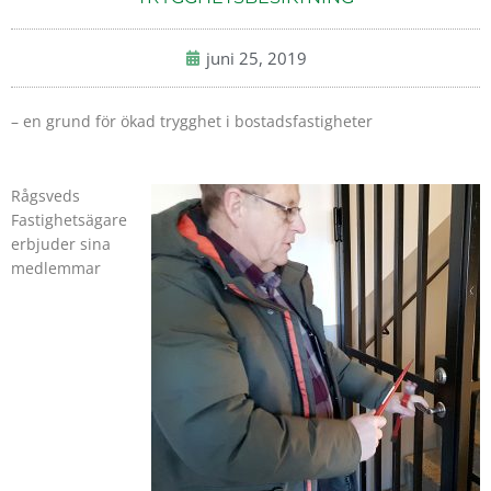
juni 25, 2019
– en grund för ökad trygghet i bostadsfastigheter
Rågsveds
Fastighetsägare
erbjuder sina
medlemmar