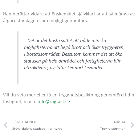
Han berättar vidare att önskemålet självklart är att så många av
åtgärdsförslagen som möjligt genomförs.
– Det är det bästa sättet att både minska
möjligheterna att begå brott och ökar tryggheten
i bostadsområdet. Dessutom kommer det att öka
statusen på hela området och fastigheterna blir
attraktivare, avslutar Lennart Levander.
Vill du veta mer eller få en trygghetsbesiktning genomförd i din
fastighet, maila:
info@ragfast.se
Föregående
FÖREGÅENDE
NÄSTA
Stövardalens stadsodling invigd!
Trevlig sommar!