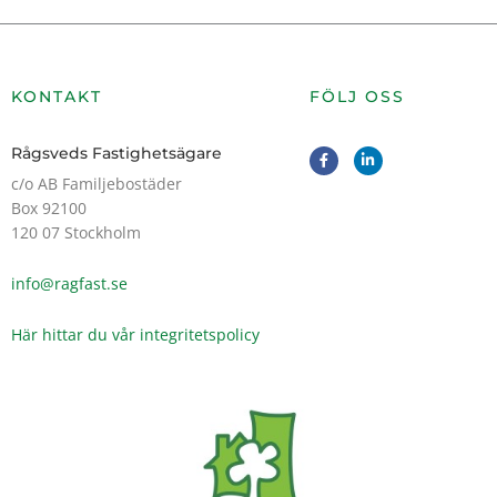
KONTAKT
FÖLJ OSS
F
L
Rågsveds Fastighetsägare
a
i
c
n
c/o AB Familjebostäder
e
k
Box 92100
b
e
o
d
120 07 Stockholm
o
i
k
n
-
-
info@ragfast.se
f
i
n
Här hittar du vår integritetspolicy