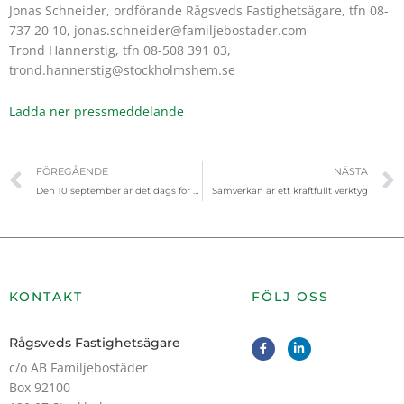
Jonas Schneider, ordförande Rågsveds Fastighetsägare, tfn 08-
737 20 10, jonas.schneider@familjebostader.com
Trond Hannerstig, tfn 08-508 391 03,
trond.hannerstig@stockholmshem.se
Ladda ner pressmeddelande
Föregående
FÖREGÅENDE
NÄSTA
Den 10 september är det dags för Trygghetsdagen i Rågsved!
Samverkan är ett kraftfullt verktyg
KONTAKT
FÖLJ OSS
F
L
Rågsveds Fastighetsägare
a
i
c
n
c/o AB Familjebostäder
e
k
Box 92100
b
e
o
d