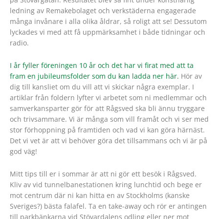
ledning av Remakebolaget och verkstäderna engagerade
många invånare i alla olika åldrar, så roligt att se! Dessutom
lyckades vi med att få uppmärksamhet i både tidningar och
radio.
I år fyller föreningen 10 år och det har vi firat med att ta
fram en jubileumsfolder som du kan ladda ner här.
Hör av
dig till kansliet om du vill att vi skickar några exemplar. I
artiklar från foldern lyfter vi arbetet som ni medlemmar och
samverkansparter gör för att Rågsved ska bli ännu tryggare
och trivsammare. Vi är många som vill framåt och vi ser med
stor förhoppning på framtiden och vad vi kan göra härnäst.
Det vi vet är att vi behöver göra det tillsammans och vi är på
god väg!
Mitt tips till er i sommar är att ni gör ett besök i Rågsved.
Kliv av vid tunnelbanestationen kring lunchtid och bege er
mot centrum där ni kan hitta en av Stockholms (kanske
Sveriges?) bästa falafel. Ta en take-away och rör er antingen
till parkbänkarna vid Stövardalens odling eller ner mot