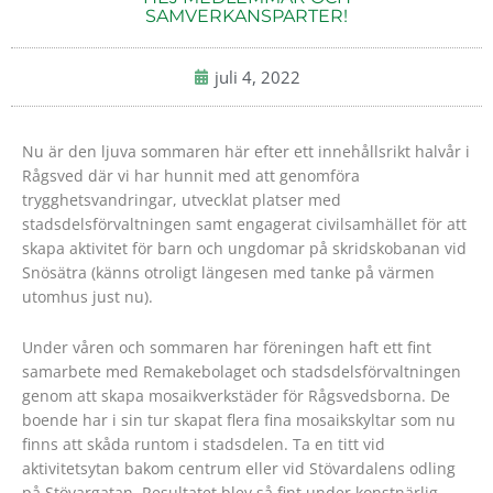
SAMVERKANSPARTER!
juli 4, 2022
Nu är den ljuva sommaren här efter ett innehållsrikt halvår i
Rågsved där vi har hunnit med att genomföra
trygghetsvandringar, utvecklat platser med
stadsdelsförvaltningen samt engagerat civilsamhället för att
skapa aktivitet för barn och ungdomar på skridskobanan vid
Snösätra (känns otroligt längesen med tanke på värmen
utomhus just nu).
Under våren och sommaren har föreningen haft ett fint
samarbete med Remakebolaget och stadsdelsförvaltningen
genom att skapa mosaikverkstäder för Rågsvedsborna. De
boende har i sin tur skapat flera fina mosaikskyltar som nu
finns att skåda runtom i stadsdelen. Ta en titt vid
aktivitetsytan bakom centrum eller vid Stövardalens odling
på Stövargatan. Resultatet blev så fint under konstnärlig