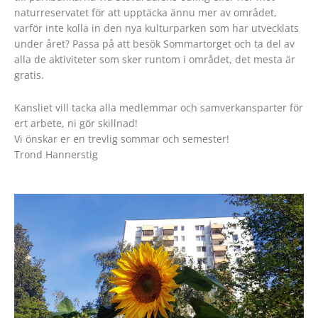
naturreservatet för att upptäcka ännu mer av området,
varför inte kolla in den nya kulturparken som har utvecklats
under året? Passa på att besök Sommartorget och ta del av
alla de aktiviteter som sker runtom i området, det mesta är
gratis.
Kansliet vill tacka alla medlemmar och samverkansparter för
ert arbete, ni gör skillnad!
Vi önskar er en trevlig sommar och semester!
Trond Hannerstig