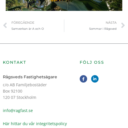
Föregående
FÖREGÅENDE
NÄSTA
Samverkan är A och O
Sommar i Rågsved
KONTAKT
FÖLJ OSS
F
L
Rågsveds Fastighetsägare
a
i
c
n
c/o AB Familjebostäder
e
k
Box 92100
b
e
o
d
120 07 Stockholm
o
i
k
n
-
-
info@ragfast.se
f
i
n
Här hittar du vår integritetspolicy