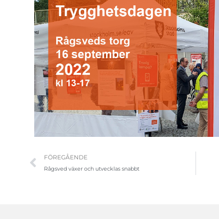
Föregående
FÖREGÅENDE
Rågsved växer och utvecklas snabbt