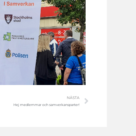
Nästa
NÄSTA
Hej medlemmar och samverkansparter!