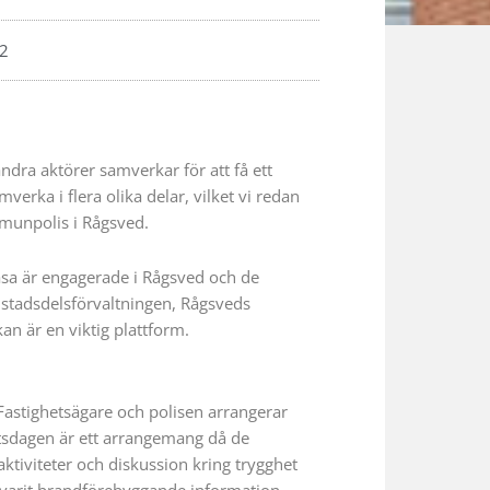
22
ndra aktörer samverkar för att få ett
erka i flera olika delar, vilket vi redan
mmunpolis i Rågsved.
a är engagerade i Rågsved och de
stadsdelsförvaltningen, Rågsveds
an är en viktig plattform.
Fastighetsägare och polisen arrangerar
tsdagen är ett arrangemang då de
tiviteter och diskussion kring trygghet
 varit brandförebyggande information,