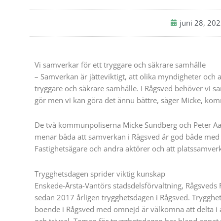
juni 28, 20
Vi samverkar för ett tryggare och säkrare samhälle
– Samverkan är jätteviktigt, att olika myndigheter och a
tryggare och säkrare samhälle. I Rågsved behöver vi samv
gör men vi kan göra det ännu bättre, säger Micke, ko
De två kommunpoliserna Micke Sundberg och Peter Aas
menar båda att samverkan i Rågsved är god både med 
Fastighetsägare och andra aktörer och att platssamverk
Trygghetsdagen sprider viktig kunskap
Enskede-Årsta-Vantörs stadsdelsförvaltning, Rågsveds 
sedan 2017 årligen trygghetsdagen i Rågsved. Trygghe
boende i Rågsved med omnejd är välkomna att delta i ak
och trivsel. Teman för trygghetsdagen har bland annat