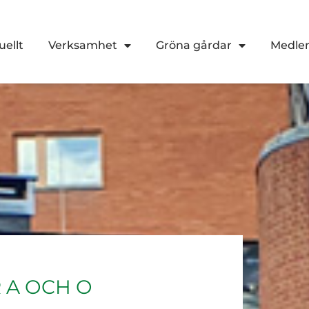
uellt
Verksamhet
Gröna gårdar
Medl
 A OCH O