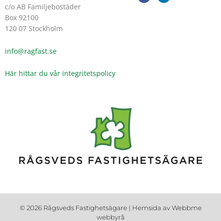
c
n
c/o AB Familjebostäder
e
k
Box 92100
b
e
o
d
120 07 Stockholm
o
i
k
n
-
-
info@ragfast.se
f
i
n
Här hittar du vår integritetspolicy
© 2026 Rågsveds Fastighetsägare | Hemsida av
Webbme
webbyrå