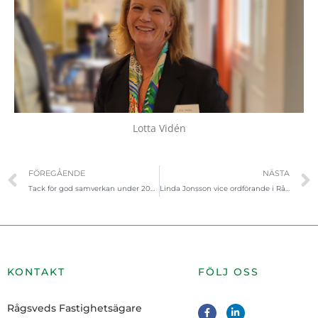
Lotta Vidén
Föregående
FÖREGÅENDE
NÄSTA
Tack för god samverkan under 2022!
Linda Jonsson vice ordförande i Rågsveds Fastighetsägare
KONTAKT
FÖLJ OSS
F
L
Rågsveds Fastighetsägare
a
i