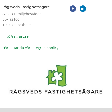
F
L
Rågsveds Fastighetsägare
a
i
c
n
c/o AB Familjebostäder
e
k
Box 92100
b
e
o
d
120 07 Stockholm
o
i
k
n
-
-
info@ragfast.se
f
i
n
Här hittar du vår integritetspolicy