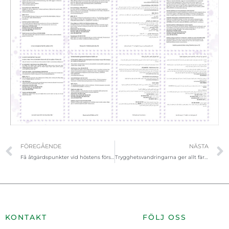
Föregående
FÖREGÅENDE
NÄSTA
Få åtgärdspunkter vid höstens första trygghetsvandring
Trygghetsvandringarna ger allt färre avvikelser
KONTAKT
FÖLJ OSS