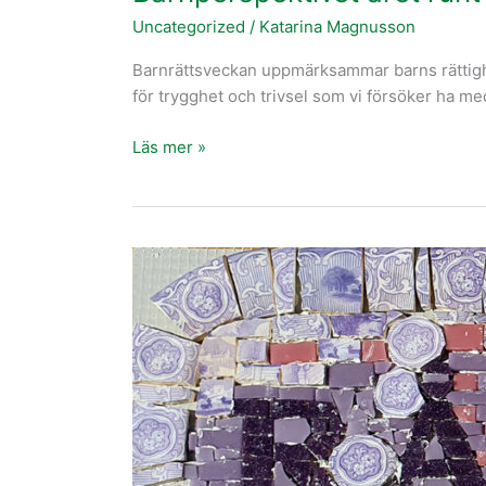
Uncategorized
/
Katarina Magnusson
Barnrättsveckan uppmärksammar barns rättighe
för trygghet och trivsel som vi försöker ha med
Läs mer »
Det
har
varit
och
är
en
intensiv
vår
i