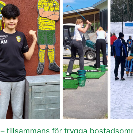
t – tillsammans för trygga bostadso