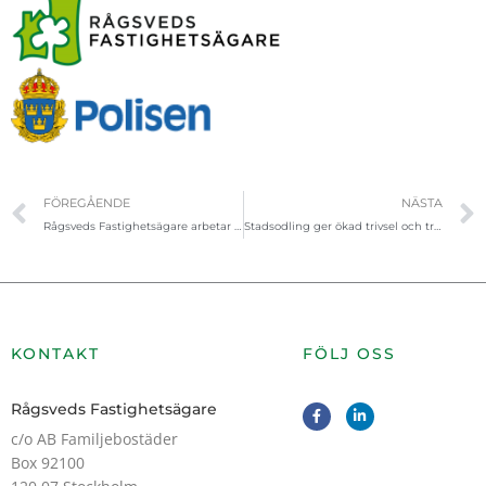
Föregående
FÖREGÅENDE
NÄSTA
Rågsveds Fastighetsägare arbetar för ett tryggare och trivsammare Rågsved
Stadsodling ger ökad trivsel och trygghet
KONTAKT
FÖLJ OSS
F
L
Rågsveds Fastighetsägare
a
i
c
n
c/o AB Familjebostäder
e
k
Box 92100
b
e
o
d