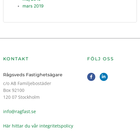
mars 2019
KONTAKT
FÖLJ OSS
F
L
Rågsveds Fastighetsägare
a
i
c
n
c/o AB Familjebostäder
e
k
Box 92100
b
e
o
d
120 07 Stockholm
o
i
k
n
-
-
info@ragfast.se
f
i
n
Här hittar du vår integritetspolicy