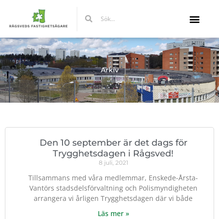
Hoppa
Sök
Sök
till
innehåll
Arkiv
Den 10 september är det dags för
Trygghetsdagen i Rågsved!
8 juli, 2021
Tillsammans med våra medlemmar, Enskede-Årsta-
Vantörs stadsdelsförvaltning och Polismyndigheten
arrangera vi årligen Trygghetsdagen där vi både
Läs mer »