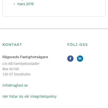
mars 2019
KONTAKT
FÖLJ OSS
F
L
Rågsveds Fastighetsägare
a
i
c
n
c/o AB Familjebostäder
e
k
Box 92100
b
e
o
d
120 07 Stockholm
o
i
k
n
-
-
info@ragfast.se
f
i
n
Här hittar du vår integritetspolicy