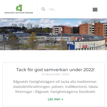
Hoppa
Sök
Sök
till
innehåll
Arkiv
Tack för god samverkan under 2022!
20 december, 2022
Rågsveds Fastighetsägare vill tacka alla medlemmar,
stadsdelsförvaltningen, polisen, trafikkontoret, lokala
föreningar i Rågsved, Fastighetsägarna Stockholm
Läs mer »