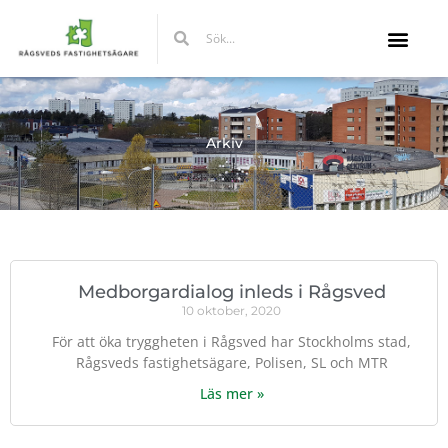
Hoppa
Sök
Sök
till
innehåll
Arkiv
Medborgardialog inleds i Rågsved
10 oktober, 2020
För att öka tryggheten i Rågsved har Stockholms stad,
Rågsveds fastighetsägare, Polisen, SL och MTR
Läs mer »