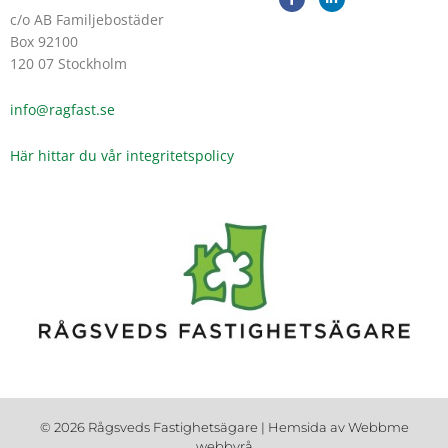
a
i
c
n
c/o AB Familjebostäder
e
k
Box 92100
b
e
o
d
120 07 Stockholm
o
i
k
n
-
-
info@ragfast.se
f
i
n
Här hittar du vår integritetspolicy
© 2026 Rågsveds Fastighetsägare | Hemsida av
Webbme
webbyrå