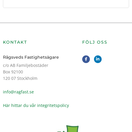
KONTAKT
FÖLJ OSS
F
L
Rågsveds Fastighetsägare
a
i
c
n
c/o AB Familjebostäder
e
k
Box 92100
b
e
o
d
120 07 Stockholm
o
i
k
n
-
-
info@ragfast.se
f
i
n
Här hittar du vår integritetspolicy