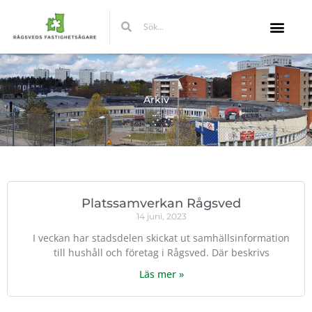
Hoppa
Sök
Sök
till
innehåll
Arkiv
Platssamverkan Rågsved
14 juni, 2023
I veckan har stadsdelen skickat ut samhällsinformation
till hushåll och företag i Rågsved. Där beskrivs
Läs mer »