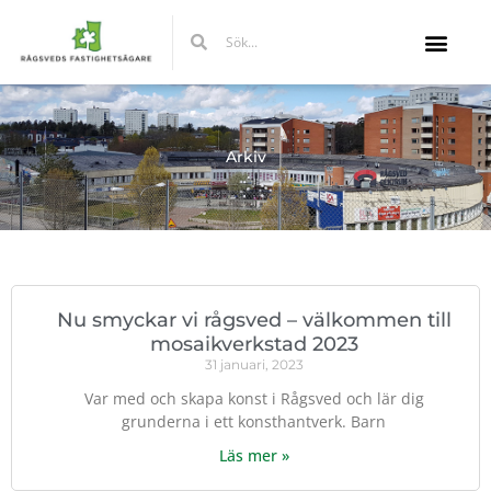
Hoppa
Sök
Sök
till
innehåll
Arkiv
Nu smyckar vi rågsved – välkommen till
mosaikverkstad 2023
31 januari, 2023
Var med och skapa konst i Rågsved och lär dig
grunderna i ett konsthantverk. Barn
Läs mer »