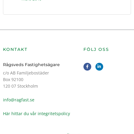
KONTAKT
FÖLJ OSS
F
L
Rågsveds Fastighetsägare
a
i
c
n
c/o AB Familjebostäder
e
k
Box 92100
b
e
o
d
120 07 Stockholm
o
i
k
n
-
-
info@ragfast.se
f
i
n
Här hittar du vår integritetspolicy