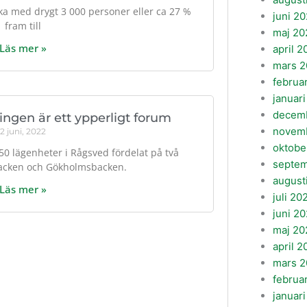
a med drygt 3 000 personer eller ca 27 %
juni 2
fram till
maj 20
Läs mer »
april 2
mars 2
februa
januar
decem
ingen är ett ypperligt forum
novem
2 juni, 2022
oktobe
50 lägenheter i Rågsved fördelat på två
septe
acken och Gökholmsbacken.
august
Läs mer »
juli 20
juni 2
maj 20
april 
mars 
februa
januar