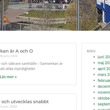
kan är A och O
Arkiv
28 juni, 2022
juni 2
maj 20
re och säkrare samhälle – Samverkan är
, att olika myndigheter
april 2
mars 2
Läs mer »
februa
decem
novem
oktobe
 och utvecklas snabbt
septe
14 juni, 2022
august