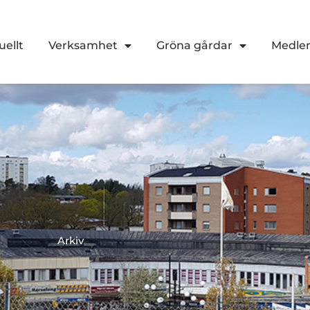
uellt
Verksamhet
Gröna gårdar
Medl
Arkiv