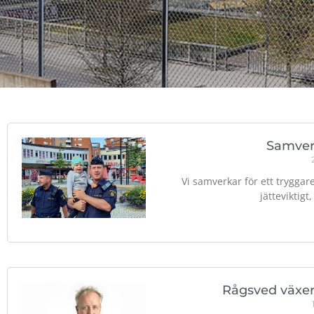
Samver
Vi samverkar för ett trygga
jätteviktigt
Rågsved växer