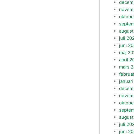
decem
novem
oktobe
septe
august
juli 20
juni 2
maj 20
april 
mars 
februa
januar
decem
novem
oktobe
septe
august
juli 20
juni 2