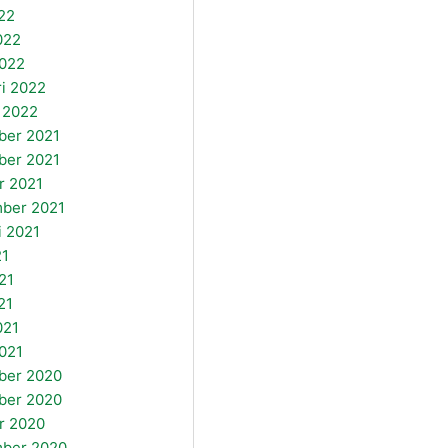
22
022
022
ri 2022
i 2022
ber 2021
ber 2021
r 2021
ber 2021
i 2021
21
21
21
021
021
ber 2020
ber 2020
r 2020
mber 2020