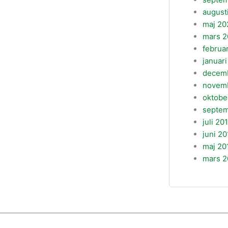
august
maj 20
mars 2
februa
januar
decem
novem
oktobe
septem
juli 20
juni 20
maj 20
mars 2