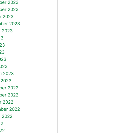
ber 2023
ber 2023
r 2023
mber 2023
i 2023
23
023
23
2023
2023
ri 2023
i 2023
ber 2022
ber 2022
r 2022
mber 2022
i 2022
22
022