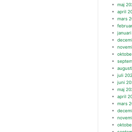
maj 20
april 2
mars 2
februa
januar
decem
novem
oktobe
septem
august
juli 20
juni 20
maj 20
april 2
mars 2
decem
novem
oktobe
septe