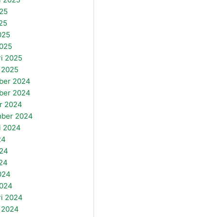
025
25
025
025
ri 2025
i 2025
ber 2024
ber 2024
r 2024
mber 2024
i 2024
24
024
24
2024
2024
ri 2024
i 2024